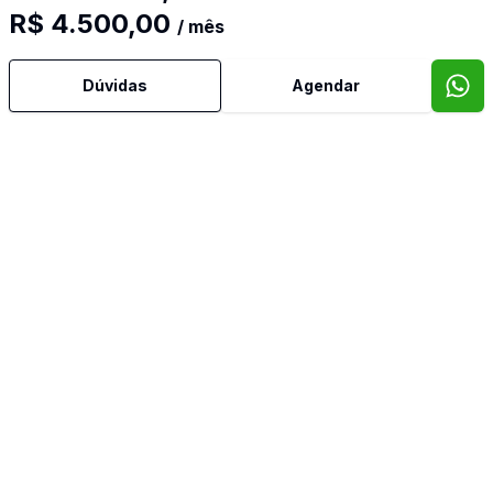
R$ 4.500,00
/ mês
Dúvidas
Agendar
Mais informações
Ar Condicionado
Área de Serviço
Banheiro Social
Cozinha Planejada