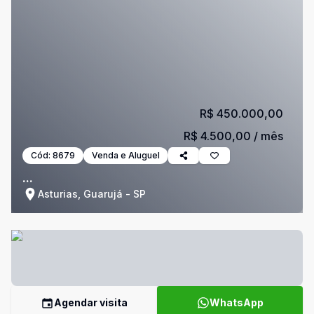
R$ 450.000,00
R$ 4.500,00
/ mês
Cód:
8679
Venda e Aluguel
...
Asturias, Guarujá - SP
Agendar visita
WhatsApp