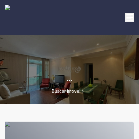
...
Buscar imóvel
...