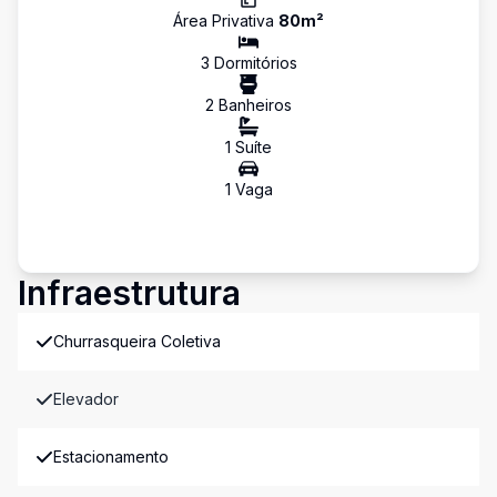
Área Privativa
80
m²
3
Dormitório
s
2
Banheiro
s
1
Suíte
1
Vaga
Infraestrutura
Churrasqueira Coletiva
Elevador
Estacionamento