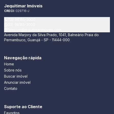
Jequitimar Imóveis
CRECI:
029716-J
(13) 98185-3000
(13) 98185-3000
falecom@jequitimarimoveis.com
Avenida Marjory da Silva Prado, 1041, Balneário Praia do
Pernambuco, Guarujá - SP - 11444-000
Navegação rápida
Home
Sobre nós
Buscar imóvel
Anunciar imóvel
Contato
Suporte ao Cliente
Favoritos