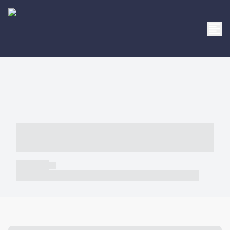
----- ----- -- ------ ---- ---- -- ----- -----
----- --- ------
----- -----
----- ----- -- ------ ---- ---- -- ----- ----- ----- --- ------