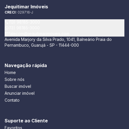
Jequitimar Imóveis
CRECI:
029716-J
(13) 98185-3000
(13) 98185-3000
falecom@jequitimarimoveis.com
Avenida Marjory da Silva Prado, 1041, Balneário Praia do
Pernambuco, Guarujá - SP - 11444-000
Navegação rápida
Home
Sobre nós
Buscar imóvel
Anunciar imóvel
Contato
Suporte ao Cliente
Favoritos