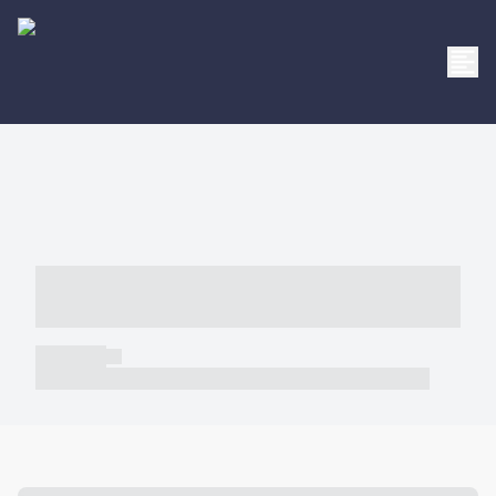
----- ----- -- ------ ---- ---- -- ----- -----
----- --- ------
----- -----
----- ----- -- ------ ---- ---- -- ----- ----- ----- --- ------