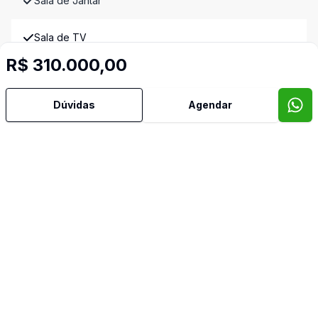
Sala de Jantar
Sala de TV
R$ 310.000,00
Semi Mobiliado
Imóveis semelhantes
Dúvidas
Agendar
Confira imóveis semelhantes
Cód:
9139
Comparar
Có