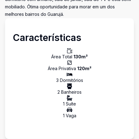
mobiliado. Ótima oportunidade para morar em um dos
melhores bairros do Guarujá.
Características
Área Total
130
m²
Área Privativa
120
m²
3
Dormitório
s
2
Banheiro
s
1
Suíte
1
Vaga