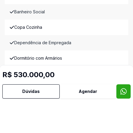
Banheiro Social
Copa Cozinha
Dependência de Empregada
Dormitório com Armários
R$ 530.000,00
Lavabo
Sacada
Dúvidas
Agendar
Sala de Jantar
Sala de TV