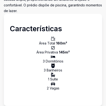
confortável. O prédio dispõe de piscina, garantindo momentos
de lazer.
Características
Área Total
160
m²
Área Privativa
145
m²
3
Dormitório
s
3
Banheiro
s
1
Suíte
2
Vaga
s