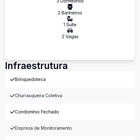
3
Dormitório
s
2
Banheiro
s
1
Suíte
2
Vaga
s
Infraestrutura
Brinquedoteca
Churrasqueira Coletiva
Condomínio Fechado
Empresa de Monitoramento