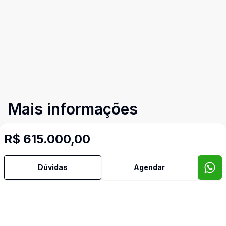
Mais informações
R$ 615.000,00
Ar Condicionado
Área de Serviço
Dúvidas
Agendar
Armários Embutidos
Banheiro Social