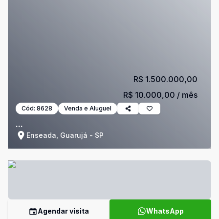
R$ 1.500.000,00
R$ 10.000,00
/ mês
Cód:
8628
Venda e Aluguel
...
Enseada, Guarujá - SP
Agendar visita
WhatsApp