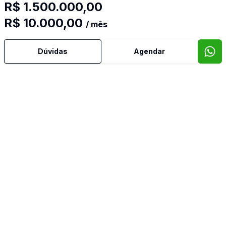
R$ 1.500.000,00
Água Quente
R$ 10.000,00
/ mês
Ar Condicionado
Dúvidas
Agendar
Área de Serviço
Armários Embutidos
Banheiro Social
Churrasqueira
Copa Cozinha
Cozinha Americana
Cozinha Planejada