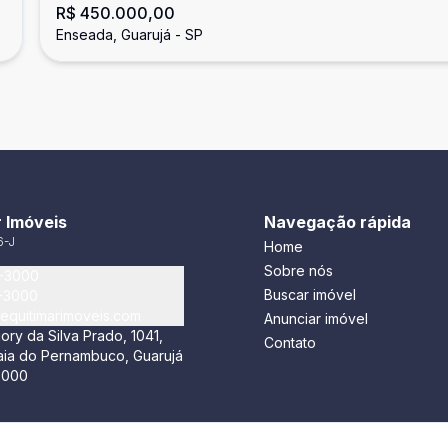
R$ 450.000,00
Enseada, Guarujá - SP
 Imóveis
Navegação rápida
6-J
Home
Sobre nós
5-3000
Buscar imóvel
5-3000
equitimarimoveis.com
Anunciar imóvel
ory da Silva Prado, 1041,
Contato
raia do Pernambuco, Guarujá
-000