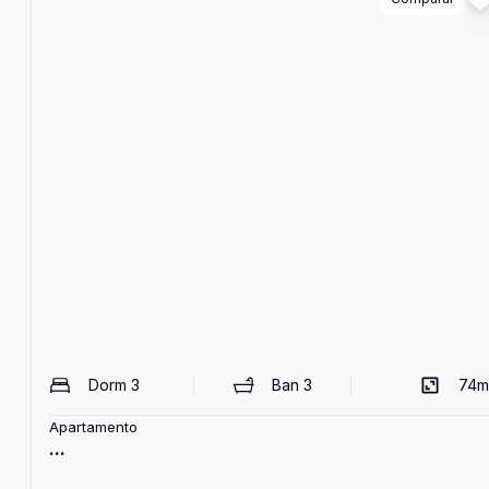
Dorm
3
Ban
3
74
m
Apartamento
...