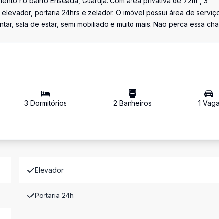
mento no bairro Enseada, Guarujá. Com área privativa de 72m², 3
elevador, portaria 24hrs e zelador. O imóvel possui área de serviç
ntar, sala de estar, semi mobiliado e muito mais. Não perca essa ch
3
Dormitório
s
2
Banheiro
s
1
Vag
Elevador
Portaria 24h