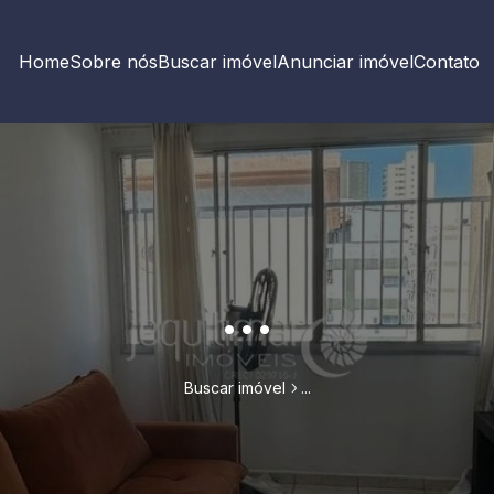
Home
Sobre nós
Buscar imóvel
Anunciar imóvel
Contato
...
Buscar imóvel
...