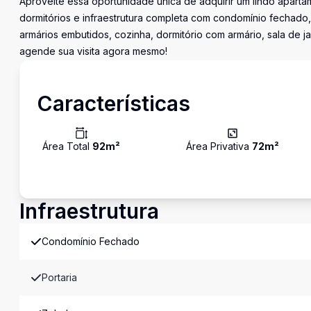
Aproveite essa oportunidade única de adquirir um lindo aparta
dormitórios e infraestrutura completa com condomínio fechado, 
armários embutidos, cozinha, dormitório com armário, sala de ja
agende sua visita agora mesmo!
Características
Área Total
92
m²
Área Privativa
72
m²
Infraestrutura
Condomínio Fechado
Portaria