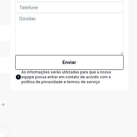
Enviar
As informações serão utilizadas para que a nossa
equipe possa entrar em contato de acordo com a
política de privacidade e termos de serviço
ious slide
Next slide
Cód:
9113
Comparar