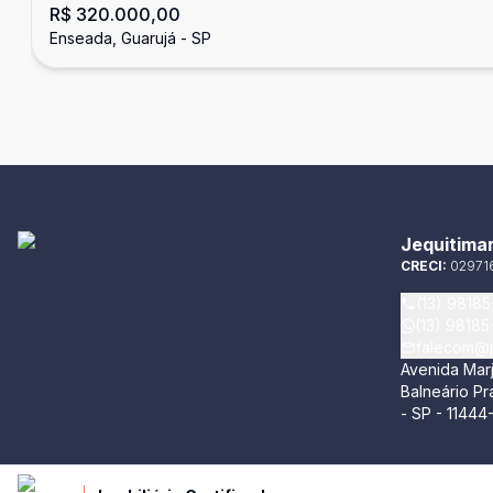
R$ 320.000,00
Enseada, Guarujá - SP
Jequitimar
CRECI:
02971
(13) 9818
(13) 9818
falecom@j
Avenida Marj
Balneário P
- SP - 11444