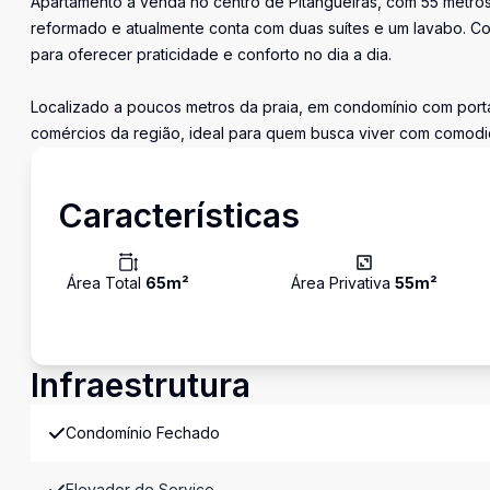
Apartamento à venda no centro de Pitangueiras, com 55 metros 
reformado e atualmente conta com duas suítes e um lavabo. Coz
para oferecer praticidade e conforto no dia a dia.
Localizado a poucos metros da praia, em condomínio com portar
comércios da região, ideal para quem busca viver com comod
Características
Área Total
65
m²
Área Privativa
55
m²
Infraestrutura
Condomínio Fechado
Elevador de Serviço