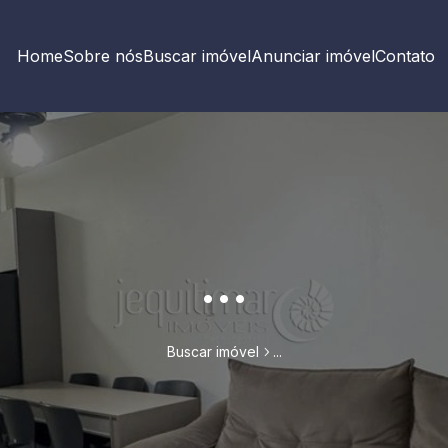
Home
Sobre nós
Buscar imóvel
Anunciar imóvel
Contato
...
Buscar imóvel
...