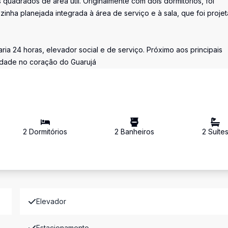
quadrados de área útil. Originalmente com dois dormitórios, foi
inha planejada integrada à área de serviço e à sala, que foi proje
ia 24 horas, elevador social e de serviço. Próximo aos principais
idade no coração do Guarujá
2
Dormitório
s
2
Banheiro
s
2
Suíte
Elevador
Estacionamento