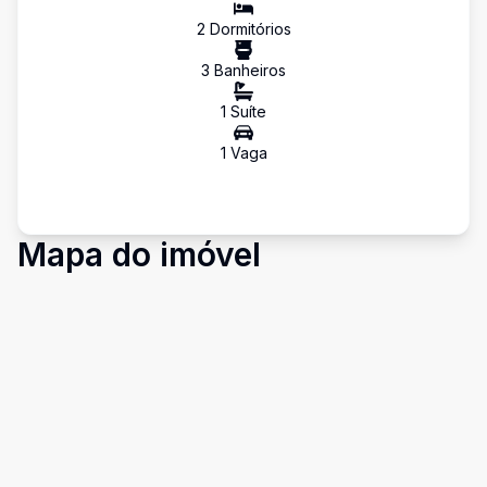
2
Dormitório
s
3
Banheiro
s
1
Suíte
1
Vaga
Mapa do imóvel