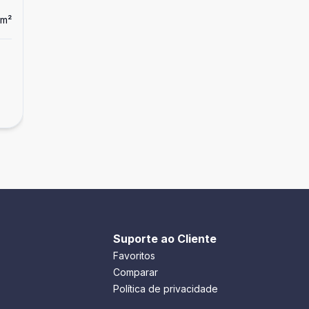
m²
Dorm
3
Ban
3
1
Apartamento
...
R$ 650.000,00
Pitangueiras, Guarujá - SP
Suporte ao Cliente
Favoritos
Comparar
Política de privacidade