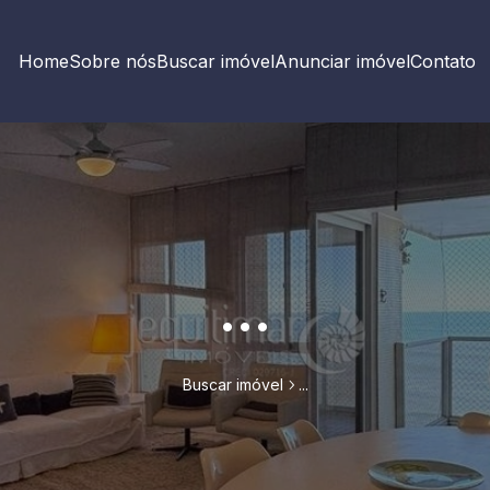
Home
Sobre nós
Buscar imóvel
Anunciar imóvel
Contato
...
Buscar imóvel
...