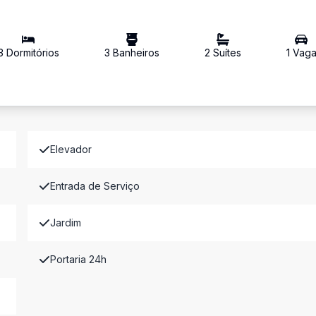
3
Dormitório
s
3
Banheiro
s
2
Suíte
s
1
Vag
Elevador
Entrada de Serviço
Jardim
Portaria 24h