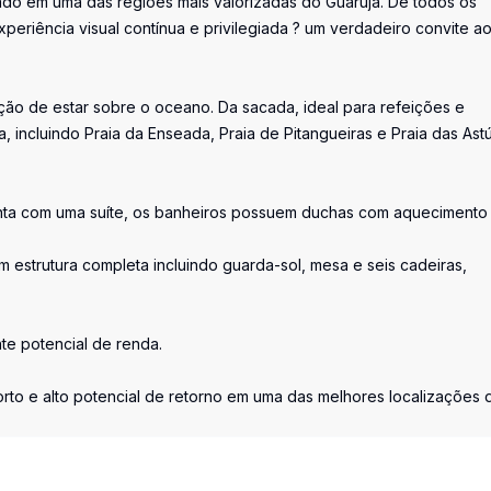
zado em uma das regiões mais valorizadas do Guarujá. De todos os
eriência visual contínua e privilegiada ? um verdadeiro convite a
ção de estar sobre o oceano. Da sacada, ideal para refeições e
 incluindo Praia da Enseada, Praia de Pitangueiras e Praia das Astú
onta com uma suíte, os banheiros possuem duchas com aquecimento
m estrutura completa incluindo guarda-sol, mesa e seis cadeiras,
.
te potencial de renda.
to e alto potencial de retorno em uma das melhores localizações 