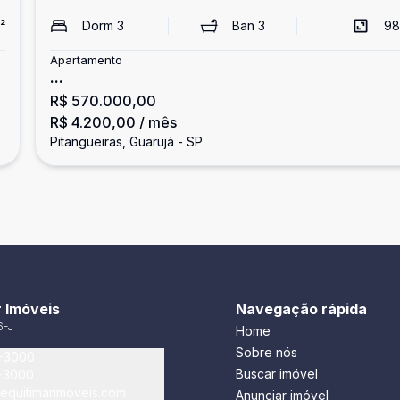
²
Dorm
3
Ban
3
98
Apartamento
...
R$ 570.000,00
R$ 4.200,00
/ mês
Pitangueiras, Guarujá - SP
 Imóveis
Navegação rápida
6-J
Home
Sobre nós
5-3000
Buscar imóvel
5-3000
equitimarimoveis.com
Anunciar imóvel