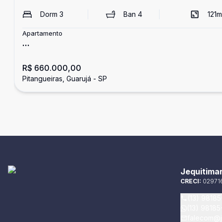
Dorm
3
Ban
4
121
m
Apartamento
...
R$ 660.000,00
Pitangueiras, Guarujá - SP
Jequitimar
CRECI:
02971
(13) 9818
(13) 9818
falecom@j