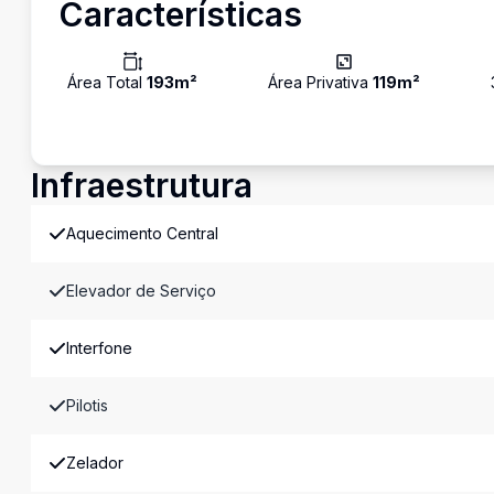
Características
Área Total
193
m²
Área Privativa
119
m²
Infraestrutura
Aquecimento Central
Elevador de Serviço
Interfone
Pilotis
Zelador