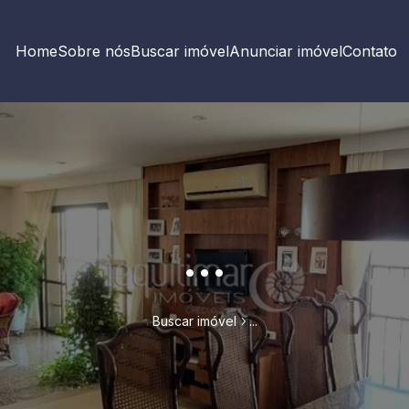
Home
Sobre nós
Buscar imóvel
Anunciar imóvel
Contato
...
Buscar imóvel
...