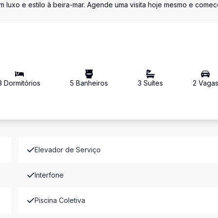
m luxo e estilo à beira-mar. Agende uma visita hoje mesmo e comec
3
Dormitório
s
5
Banheiro
s
3
Suíte
s
2
Vaga
Elevador de Serviço
Interfone
Piscina Coletiva