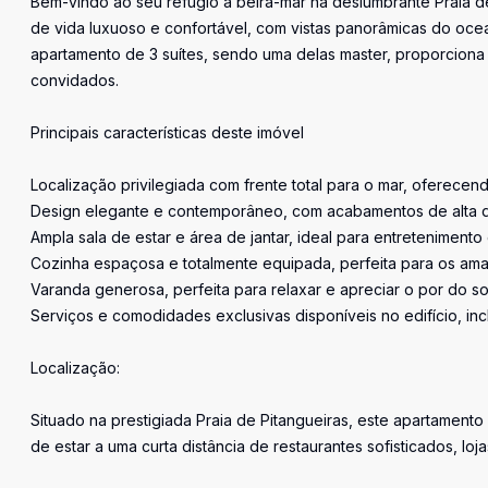
Bem-vindo ao seu refúgio à beira-mar na deslumbrante Praia de
de vida luxuoso e confortável, com vistas panorâmicas do o
apartamento de 3 suítes, sendo uma delas master, proporciona
convidados.
Principais características deste imóvel
Localização privilegiada com frente total para o mar, oferecend
Design elegante e contemporâneo, com acabamentos de alta qu
Ampla sala de estar e área de jantar, ideal para entreteniment
Cozinha espaçosa e totalmente equipada, perfeita para os aman
Varanda generosa, perfeita para relaxar e apreciar o por do s
Serviços e comodidades exclusivas disponíveis no edifício, in
Localização:
Situado na prestigiada Praia de Pitangueiras, este apartamento
de estar a uma curta distância de restaurantes sofisticados, l