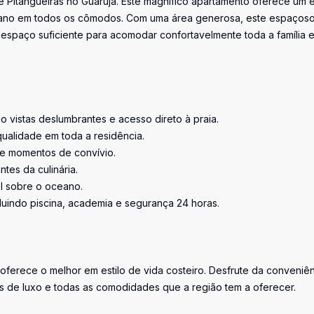
 Pitangueiras no Guarujá. Este magnífico apartamento oferece um e
ceano em todos os cômodos. Com uma área generosa, este espaços
 espaço suficiente para acomodar confortavelmente toda a família 
o vistas deslumbrantes e acesso direto à praia.
alidade em toda a residência.
o e momentos de convívio.
tes da culinária.
ol sobre o oceano.
cluindo piscina, academia e segurança 24 horas.
 oferece o melhor em estilo de vida costeiro. Desfrute da conveniê
ojas de luxo e todas as comodidades que a região tem a oferecer.