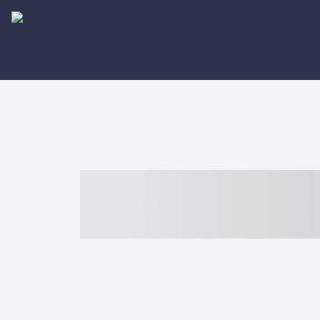
----- ----- -- -
- ------