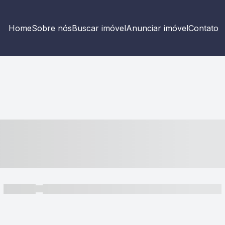
Home
Sobre nós
Buscar imóvel
Anunciar imóvel
Contato
----- ---- ---- -- ----
----- -----
----- ----- -- ------ ---- ---- -- ----- ----- ----- --- ------