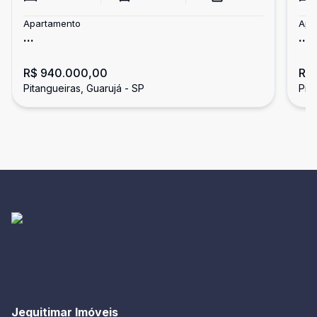
Apartamento
Apa
...
...
R$ 940.000,00
R$
Pitangueiras, Guarujá - SP
Pit
Jequitimar Imóveis