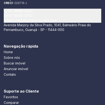
CRECI:
029716-J
(13) 98185-3000
(13) 98185-3000
falecom@jequitimarimoveis.com
Avenida Marjory da Silva Prado, 1041, Balneário Praia do
Pernambuco, Guarujá - SP - 11444-000
Navegação rápida
Home
Sobre nós
Buscar imóvel
Anunciar imóvel
Contato
Suporte ao Cliente
Favoritos
Comparar