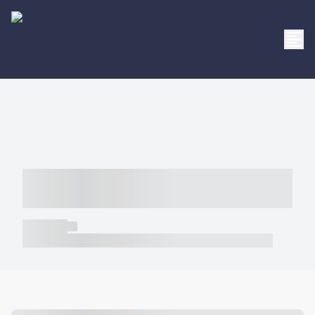
----- ----- -- ------ ---- ---- -- ----- -----
----- --- ------
----- -----
----- ----- -- ------ ---- ---- -- ----- ----- ----- --- ------