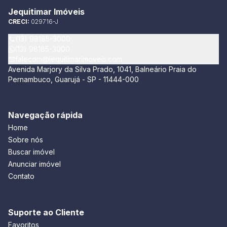
Jequitimar Imóveis
CRECI:
029716-J
(13) 98185-3000
(13) 98185-3000
falecom@jequitimarimoveis.com
Avenida Marjory da Silva Prado, 1041, Balneário Praia do
Pernambuco, Guarujá - SP - 11444-000
Navegação rápida
Home
Sobre nós
Buscar imóvel
Anunciar imóvel
Contato
Suporte ao Cliente
Favoritos