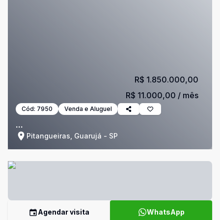
R$ 1.850.000,00
R$ 11.000,00
/ mês
Cód:
7950
Venda e Aluguel
...
Pitangueiras, Guarujá - SP
Agendar visita
WhatsApp