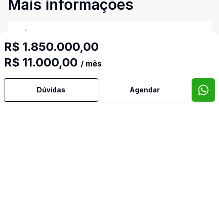
Mais informações
Área de Serviço
R$ 1.850.000,00
Armários Embutidos
R$ 11.000,00
/ mês
Banheiro Social
Dúvidas
Agendar
Dependência de Empregada
Despensa
Dormitório com Armários
Lavabo
Sacada