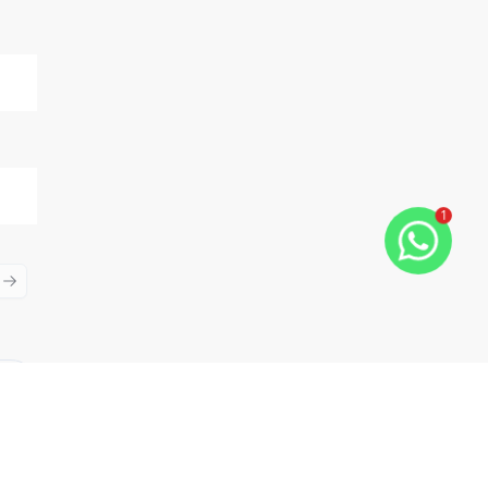
1
ious slide
Next slide
Cód:
8711
Comparar