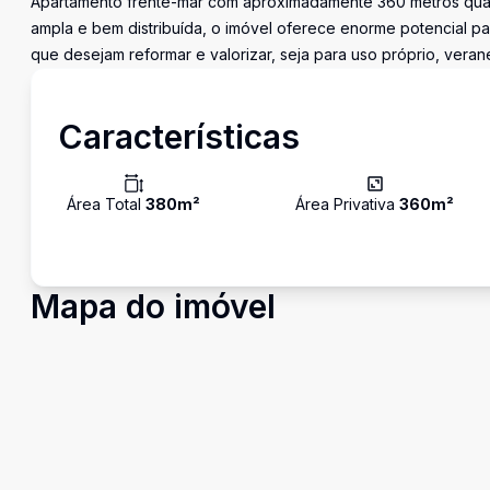
Apartamento frente-mar com aproximadamente 360 metros quadra
ampla e bem distribuída, o imóvel oferece enorme potencial 
que desejam reformar e valorizar, seja para uso próprio, veran
Características
Área Total
380
m²
Área Privativa
360
m²
Mapa do imóvel