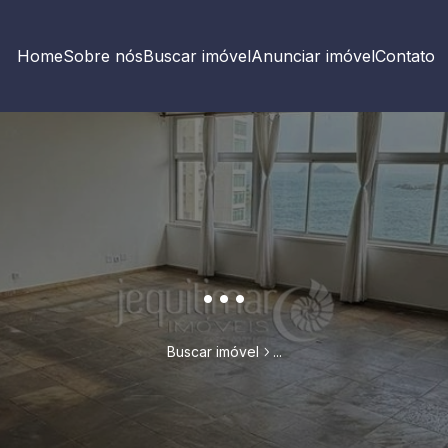
Home
Sobre nós
Buscar imóvel
Anunciar imóvel
Contato
...
Buscar imóvel
...