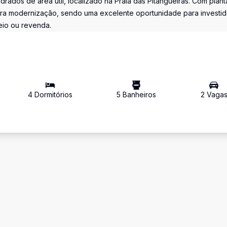
dos de área útil, localizado na Praia das Pitangueiras. Com plant
para modernização, sendo uma excelente oportunidade para investi
eio ou revenda.
4
Dormitório
s
5
Banheiro
s
2
Vaga