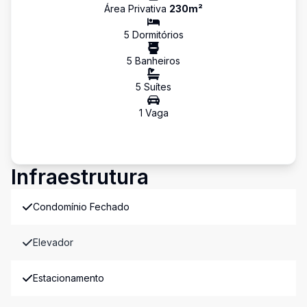
Área Privativa
230
m²
5
Dormitório
s
5
Banheiro
s
5
Suíte
s
1
Vaga
Infraestrutura
Condomínio Fechado
Elevador
Estacionamento