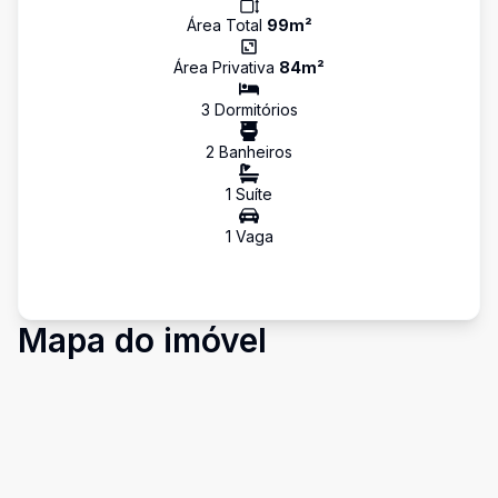
Área Total
99
m²
Área Privativa
84
m²
3
Dormitório
s
2
Banheiro
s
1
Suíte
1
Vaga
Mapa do imóvel