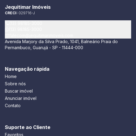
Jequitimar Imóveis
CRECI:
029716-J
(13) 98185-3000
(13) 98185-3000
falecom@jequitimarimoveis.com
Avenida Marjory da Silva Prado, 1041, Balneário Praia do
Pernambuco, Guarujá - SP - 11444-000
Navegação rápida
Home
Sobre nós
Buscar imóvel
Anunciar imóvel
Contato
Suporte ao Cliente
Favoritos