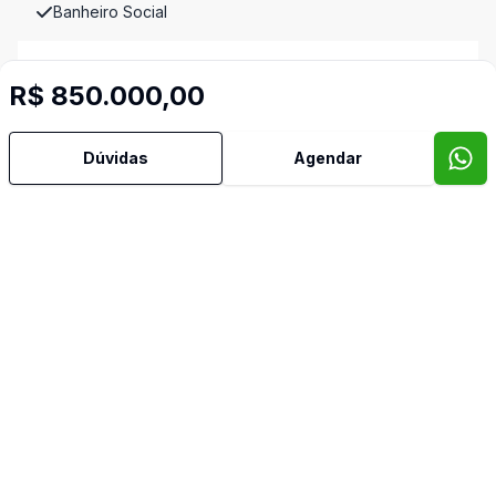
Banheiro Social
Churrasqueira
R$ 850.000,00
Cozinha
Dúvidas
Agendar
Escritório
Espera para Split
Lavabo
Piscina
Quintal
Sacada