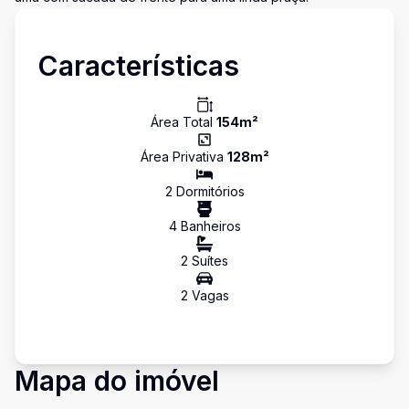
Características
Área Total
154
m²
Área Privativa
128
m²
2
Dormitório
s
4
Banheiro
s
2
Suíte
s
2
Vaga
s
Mapa do imóvel