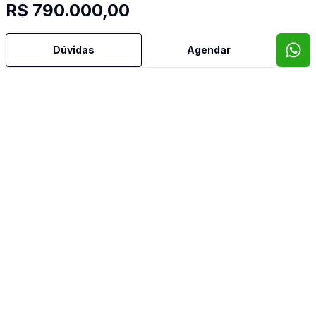
R$ 790.000,00
Imóveis semelhantes
Confira imóveis semelhantes
Dúvidas
Agendar
Cód:
8719
Comparar
Có