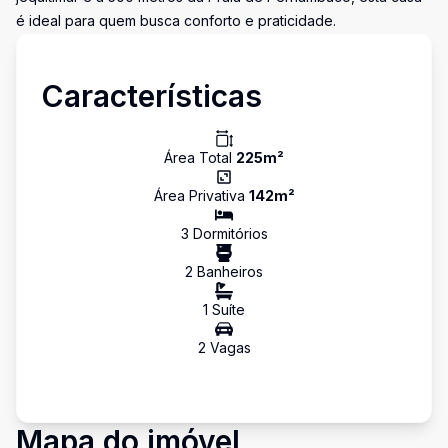
é ideal para quem busca conforto e praticidade.
Características
Área Total
225
m²
Área Privativa
142
m²
3
Dormitório
s
2
Banheiro
s
1
Suíte
2
Vaga
s
Mapa do imóvel