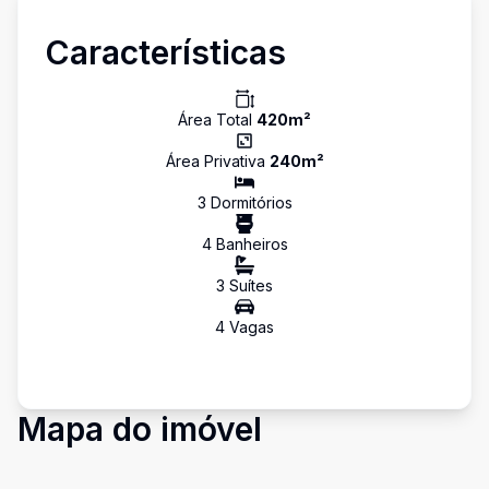
Características
Área Total
420
m²
Área Privativa
240
m²
3
Dormitório
s
4
Banheiro
s
3
Suíte
s
4
Vaga
s
Mapa do imóvel