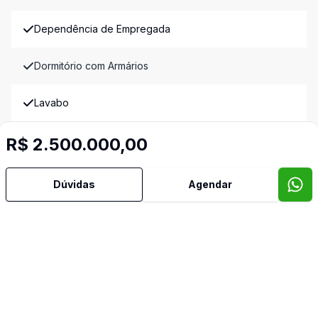
Dependência de Empregada
Dormitório com Armários
Lavabo
Piscina
R$ 2.500.000,00
Quintal
Dúvidas
Agendar
Reformado
Sala de Jantar
Semi Mobiliado