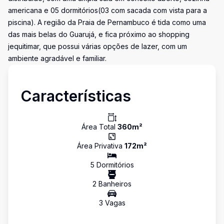
americana e 05 dormitórios(03 com sacada com vista para a
piscina). A região da Praia de Pernambuco é tida como uma
das mais belas do Guarujá, e fica próximo ao shopping
jequitimar, que possui várias opções de lazer, com um
ambiente agradável e familiar.
Características
Área Total
360
m²
Área Privativa
172
m²
5
Dormitório
s
2
Banheiro
s
3
Vaga
s