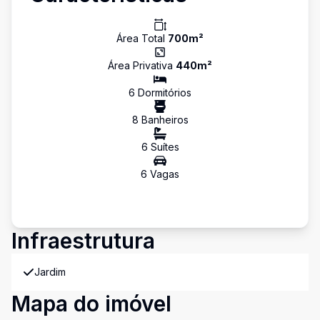
Área Total
700
m²
Área Privativa
440
m²
6
Dormitório
s
8
Banheiro
s
6
Suíte
s
6
Vaga
s
Infraestrutura
Jardim
Mapa do imóvel