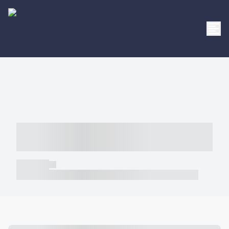
----- ----- -- ------ ---- ---- -- ----- -----
----- --- ------
----- -----
----- ----- -- ------ ---- ---- -- ----- ----- ----- --- ------