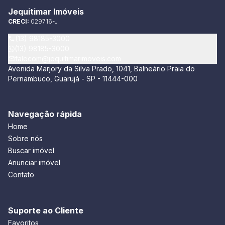
Jequitimar Imóveis
CRECI:
029716-J
(13) 98185-3000
(13) 98185-3000
falecom@jequitimarimoveis.com
Avenida Marjory da Silva Prado, 1041, Balneário Praia do
Pernambuco, Guarujá - SP - 11444-000
Navegação rápida
Home
Sobre nós
Buscar imóvel
Anunciar imóvel
Contato
Suporte ao Cliente
Favoritos