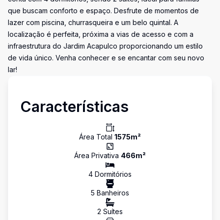
que buscam conforto e espaço. Desfrute de momentos de
lazer com piscina, churrasqueira e um belo quintal. A
localização é perfeita, próxima a vias de acesso e com a
infraestrutura do Jardim Acapulco proporcionando um estilo
de vida único. Venha conhecer e se encantar com seu novo
lar!
Características
Área Total
1575
m²
Área Privativa
466
m²
4
Dormitório
s
5
Banheiro
s
2
Suíte
s