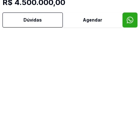
R$ 4.500.000,00
Estar Íntimo
Dúvidas
Agendar
Lavabo
Mobiliado
Piscina
Quintal
Sala de Jantar
Sala de TV
Sauna
Suíte Master