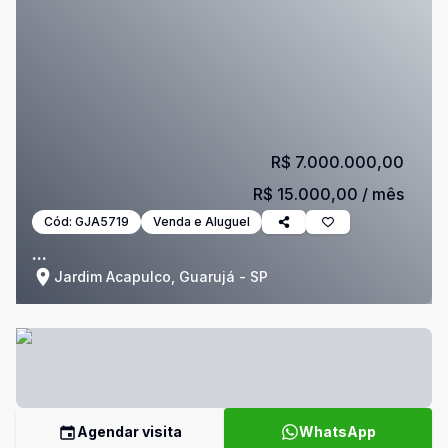
R$ 7.000.000,00
R$ 15.000,00
/ mês
Cód:
GJA5719
Venda e Aluguel
...
Jardim Acapulco, Guarujá - SP
Agendar visita
WhatsApp