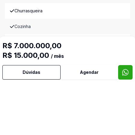
Churrasqueira
Cozinha
Dependência de Empregada
R$ 7.000.000,00
R$ 15.000,00
/ mês
Lavabo
Dúvidas
Agendar
Mobiliado
Piscina
Quintal
Sala de Jantar