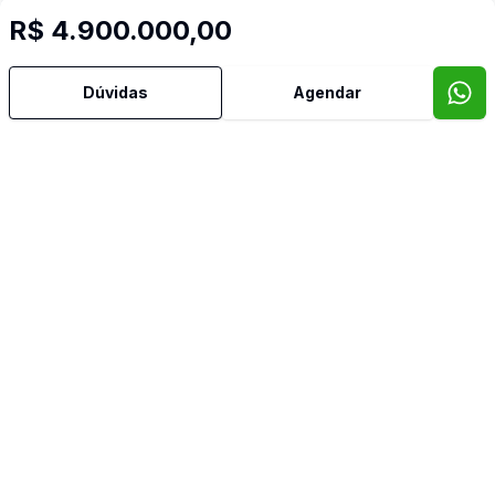
Banheiro Social
R$ 4.900.000,00
Churrasqueira
Dúvidas
Agendar
Cozinha
Cozinha Planejada
Dependência de Empregada
Despensa
Estar Íntimo
Lavabo
Mobiliado