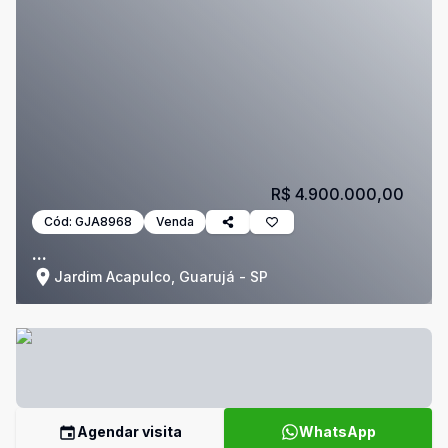
R$ 4.900.000,00
Cód:
GJA8968
Venda
...
Jardim Acapulco, Guarujá - SP
Agendar visita
WhatsApp