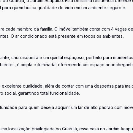
do Guarujá, o Jardim Acapulco. Esta belíssima residência oferece 
ideal para quem busca qualidade de vida em um ambiente seguro e
para cada membro da família. O imóvel também conta com 4 vagas d
ntes. O ar condicionado está presente em todos os ambientes,
cante, churrasqueira e um quintal espaçoso, perfeito para momento
ambientes, é ampla e iluminada, oferecendo um espaço aconchegant
e excelente qualidade, além de contar com uma despensa para mai
 social, garantindo total funcionalidade.
tunidade para quem deseja adquirir um lar de alto padrão com móv
a localização privilegiada no Guarujá, essa casa no Jardim Acapu