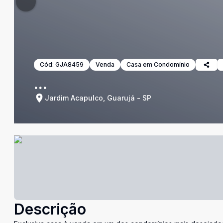
Cód:
GJA8459
Venda
Casa em Condomínio
...
Jardim Acapulco, Guarujá - SP
Descrição