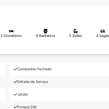
5
Dormitório
s
6
Banheiro
s
5
Suíte
s
4
Vaga
Condomínio Fechado
Entrada de Serviço
Jardim
Portaria 24h