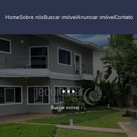
Home
Sobre nós
Buscar imóvel
Anunciar imóvel
Contato
...
Buscar imóvel
...