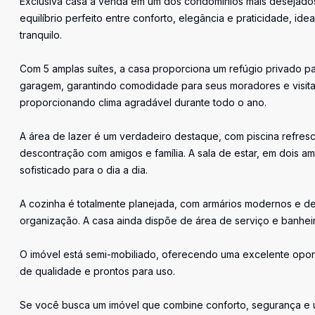
Exclusiva casa à venda em um dos condomínios mais desejados 
equilíbrio perfeito entre conforto, elegância e praticidade, 
tranquilo.
Com 5 amplas suítes, a casa proporciona um refúgio privado 
garagem, garantindo comodidade para seus moradores e visita
proporcionando clima agradável durante todo o ano.
A área de lazer é um verdadeiro destaque, com piscina refres
descontração com amigos e família. A sala de estar, em dois 
sofisticado para o dia a dia.
A cozinha é totalmente planejada, com armários modernos e d
organização. A casa ainda dispõe de área de serviço e banheiro
O imóvel está semi-mobiliado, oferecendo uma excelente opor
de qualidade e prontos para uso.
Se você busca um imóvel que combine conforto, segurança e um