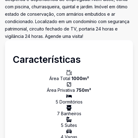
com piscina, churrasqueira, quintal e jardim. Imóvel em ótimo
estado de conservação, com armários embutidos e ar
condicionado. Localizado em um condomínio com segurança
patrimonial, circuito fechado de TV, portaria 24 horas e
vigilância 24 horas. Agende uma visita!
Características
Área Total
1000
m²
Área Privativa
750
m²
5
Dormitório
s
7
Banheiro
s
5
Suíte
s
4
Vaga
s