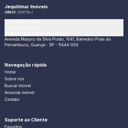
Jequitimar Imóveis
CRECI:
029716-J
(13) 98185-3000
(13) 98185-3000
falecom@jequitimarimoveis.com
Avenida Marjory da Silva Prado, 1041, Balneário Praia do
Pernambuco, Guarujá - SP - 11444-000
Navegação rápida
Home
Sobre nós
Buscar imóvel
Anunciar imóvel
Contato
Suporte ao Cliente
Favoritos