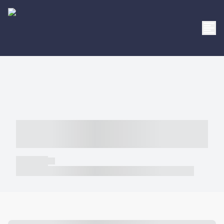
----- ----- -- ------ ---- ---- -- ----- -----
----- --- ------
----- -----
----- ----- -- ------ ---- ---- -- ----- ----- ----- --- ------