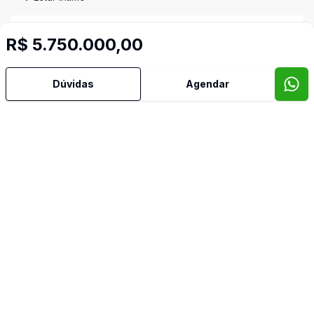
Hidromassagem
R$ 5.750.000,00
Home Theater
Dúvidas
Agendar
Lavabo
Mobiliado
Piscina
Quintal
Sala de Jantar
Sauna