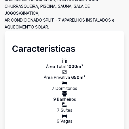
CHURRASQUEIRA, PISCINA, SAUNA, SALA DE
JOGOS/GINÁTICA,
AR CONDICIONADO SPLIT - 7 APARELHOS INSTALADOS e
AQUECIMENTO SOLAR.
Características
Área Total
1000
m²
Área Privativa
650
m²
7
Dormitório
s
9
Banheiro
s
7
Suíte
s
6
Vaga
s