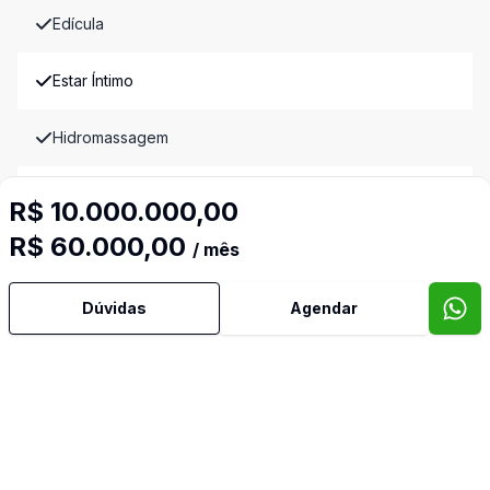
Edícula
Estar Íntimo
Hidromassagem
Home Theater
R$ 10.000.000,00
R$ 60.000,00
/ mês
Jardim de Inverno
Lareira
Dúvidas
Agendar
Lavabo
Mobiliado
Piscina