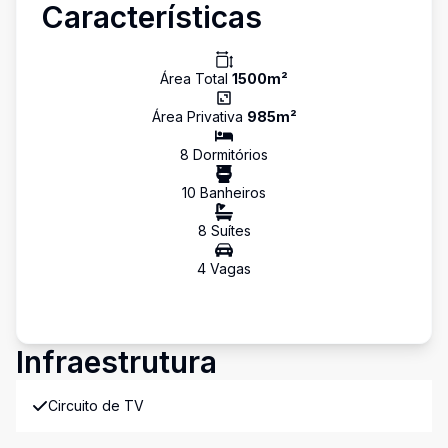
Características
Área Total
1500
m²
Área Privativa
985
m²
8
Dormitório
s
10
Banheiro
s
8
Suíte
s
4
Vaga
s
Infraestrutura
Circuito de TV