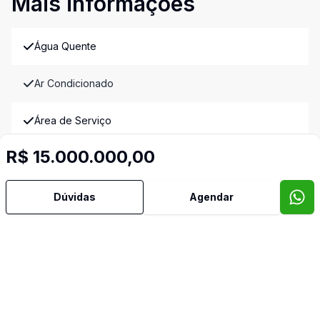
Mais informações
Água Quente
Ar Condicionado
Área de Serviço
R$ 15.000.000,00
Armários Embutidos
Banheiro Social
Dúvidas
Agendar
Churrasqueira
Cozinha Planejada
Dependência de Empregada