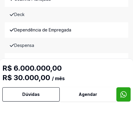
Deck
Dependência de Empregada
Despensa
Dormitório com Armários
R$ 6.000.000,00
R$ 30.000,00
Estar Íntimo
/ mês
Hidromassagem
Dúvidas
Agendar
Lavabo
Mobiliado