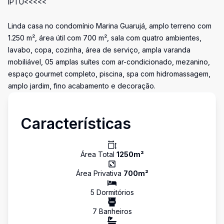
IPTU<<<<<
Linda casa no condomínio Marina Guarujá, amplo terreno com
1.250 m², área útil com 700 m², sala com quatro ambientes,
lavabo, copa, cozinha, área de serviço, ampla varanda
mobiliável, 05 amplas suítes com ar-condicionado, mezanino,
espaço gourmet completo, piscina, spa com hidromassagem,
amplo jardim, fino acabamento e decoração.
Características
Área Total
1250
m²
Área Privativa
700
m²
5
Dormitório
s
7
Banheiro
s