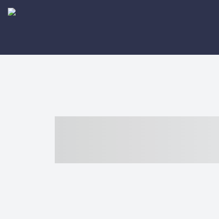
----- ----- -- -
- ------