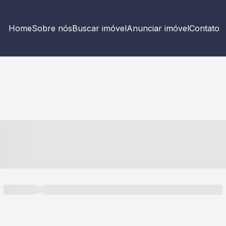
Home
Sobre nós
Buscar imóvel
Anunciar imóvel
Contato
----- ---- ---- -- ----
----- -----
----- ----- -- ------ ---- ---- -- ----- ----- ----- --- ------