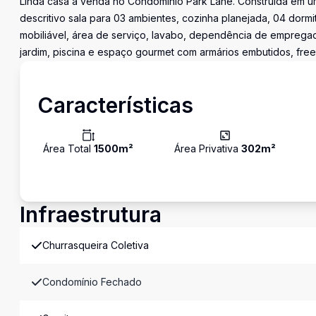
Linda casa a venda no Condomínio Park Lane. Construída em um
descritivo sala para 03 ambientes, cozinha planejada, 04 dorm
mobiliável, área de serviço, lavabo, dependência de emprega
jardim, piscina e espaço gourmet com armários embutidos, free
Características
Área Total
1500
m²
Área Privativa
302
m²
Infraestrutura
Churrasqueira Coletiva
Condomínio Fechado