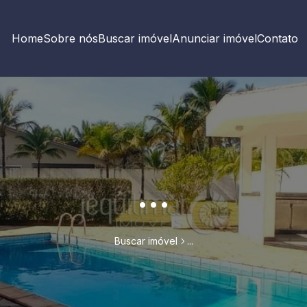
Home
Sobre nós
Buscar imóvel
Anunciar imóvel
Contato
...
Buscar imóvel
...