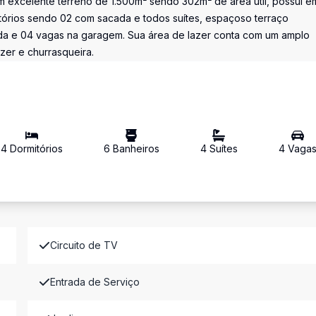
 excelente terreno de 1.500m² sendo 302m² de área útil, possui e
itórios sendo 02 com sacada e todos suítes, espaçoso terraço
da e 04 vagas na garagem. Sua área de lazer conta com um amplo
zer e churrasqueira.
4
Dormitório
s
6
Banheiro
s
4
Suíte
s
4
Vaga
Circuito de TV
Entrada de Serviço