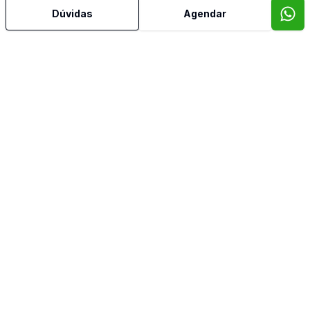
Cozinha
Dúvidas
Agendar
Cozinha Planejada
Dependência de Empregada
Dormitório com Armários
Estar Íntimo
Jardim de Inverno
Lavabo
Mobiliado
Quintal