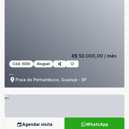
R$ 50.000,00
/ mês
Cód:
1009
Aluguel
...
Praia do Pernambuco, Guarujá - SP
Agendar visita
WhatsApp