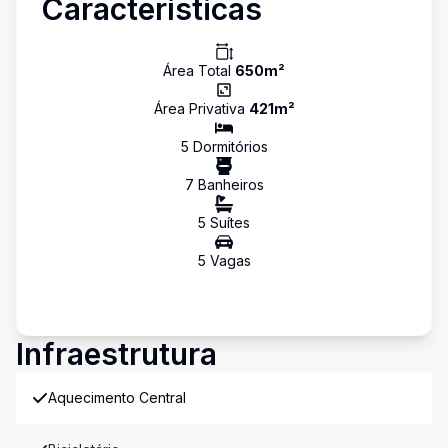
Características
Área Total
650
m²
Área Privativa
421
m²
5
Dormitório
s
7
Banheiro
s
5
Suíte
s
5
Vaga
s
Infraestrutura
Aquecimento Central