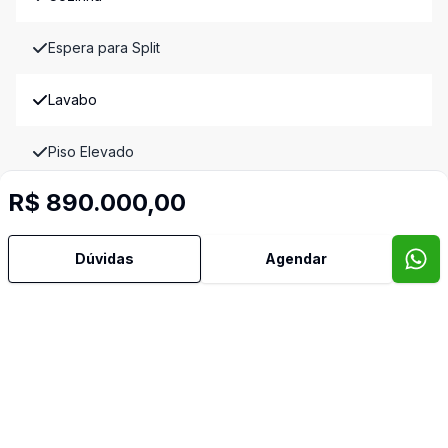
Espera para Split
Lavabo
Piso Elevado
R$ 890.000,00
Quintal
Sacada
Dúvidas
Agendar
Sacada com Churrasqueira
Sala de Jantar
Sala de TV