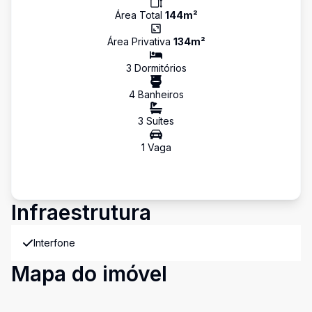
Área Total
144
m²
Área Privativa
134
m²
3
Dormitório
s
4
Banheiro
s
3
Suíte
s
1
Vaga
Infraestrutura
Interfone
Mapa do imóvel