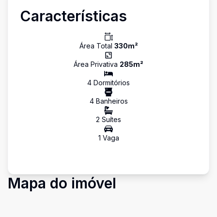
Características
Área Total
330
m²
Área Privativa
285
m²
4
Dormitório
s
4
Banheiro
s
2
Suíte
s
1
Vaga
Mapa do imóvel