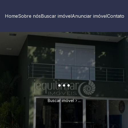
Home
Sobre nós
Buscar imóvel
Anunciar imóvel
Contato
...
Buscar imóvel
...