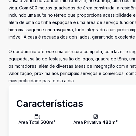
Casa à venda no Condomínio Granville, no Guarujá, uma das m
vida. Com 500 metros quadrados de área construída, a residên
incluindo uma suíte no térreo que proporciona acessibilidade e p
além de uma cozinha espaçosa e uma área de serviço funcional
hidromassagem e churrasqueira, tudo integrado a um jardim im
imóvel. A casa é recuada dos dois lados, garantindo excelente 
O condomínio oferece uma estrutura completa, com lazer e segu
equipada, salão de festas, salão de jogos, quadra de tênis, u
os moradores, além de diversas áreas de integração com a natu
valorização, próxima aos principais serviços e comércios, co
mais praticidade para o dia a dia.
Características
Área Total
500
m²
Área Privativa
480
m²