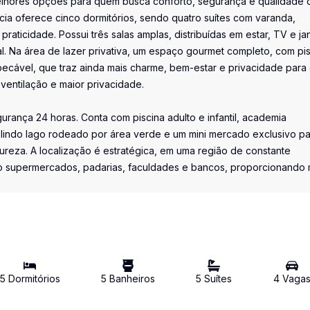
elhores opções para quem busca conforto, segurança e qualidade 
cia oferece cinco dormitórios, sendo quatro suítes com varanda,
raticidade. Possui três salas amplas, distribuídas em estar, TV e jan
. Na área de lazer privativa, um espaço gourmet completo, com pis
pecável, que traz ainda mais charme, bem-estar e privacidade para
ventilação e maior privacidade.
rança 24 horas. Conta com piscina adulto e infantil, academia
m lindo lago rodeado por área verde e um mini mercado exclusivo p
reza. A localização é estratégica, em uma região de constante
mo supermercados, padarias, faculdades e bancos, proporcionando 
5
Dormitório
s
5
Banheiro
s
5
Suíte
s
4
Vaga