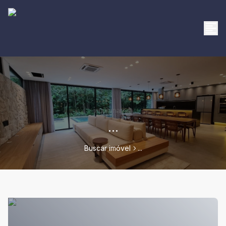
...
Buscar imóvel
...