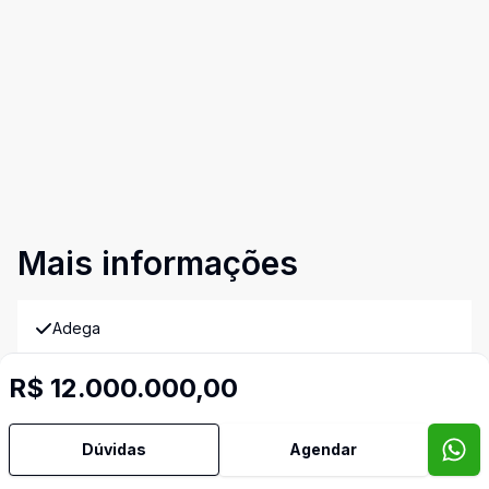
Mais informações
Adega
R$ 12.000.000,00
Água Quente
Ar Condicionado
Dúvidas
Agendar