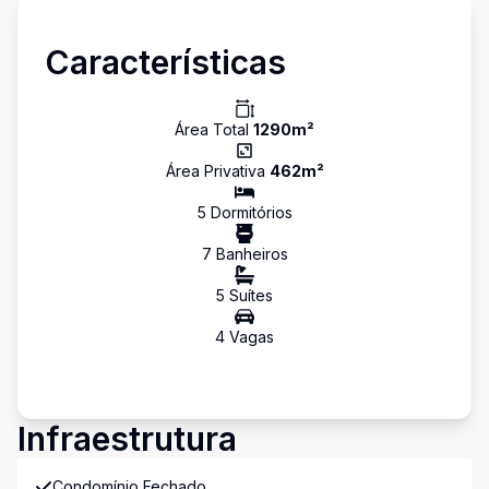
Características
Área Total
1290
m²
Área Privativa
462
m²
5
Dormitório
s
7
Banheiro
s
5
Suíte
s
4
Vaga
s
Infraestrutura
Condomínio Fechado