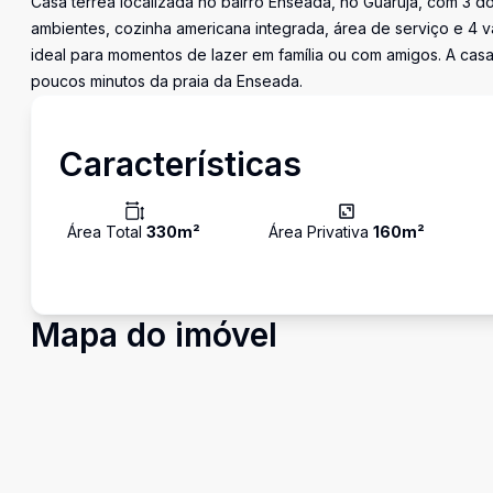
Casa térrea localizada no bairro Enseada, no Guarujá, com 3 do
ambientes, cozinha americana integrada, área de serviço e 4 
ideal para momentos de lazer em família ou com amigos. A casa 
poucos minutos da praia da Enseada.
Características
Área Total
330
m²
Área Privativa
160
m²
Mapa do imóvel