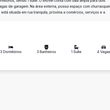
rmitórios, sendo 1 suíte. O imóvel conta com sala ampla para dois
vagas de garagem. Na área externa, possui espaço com churrasquei
está situada em rua tranquila, próxima a comércios, serviços e a
3
Dormitório
s
3
Banheiro
s
1
Suíte
4
Vaga