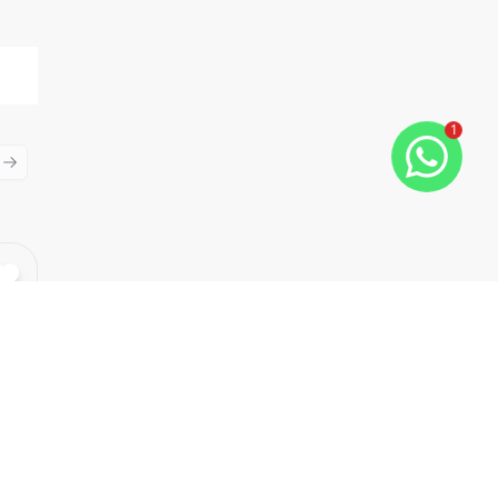
1
ious slide
Next slide
Cód:
7259
Comparar