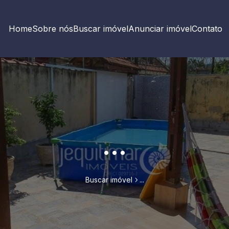
Home
Sobre nós
Buscar imóvel
Anunciar imóvel
Contato
...
Buscar imóvel
...