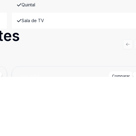
Quintal
Sala de TV
tes
Prev
Cód:
9093
Comparar