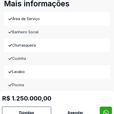
Mais informações
Área de Serviço
Banheiro Social
Churrasqueira
Cozinha
Lavabo
Piscina
R$ 1.250.000,00
Quintal
Sala de Jantar
Dúvidas
Agendar