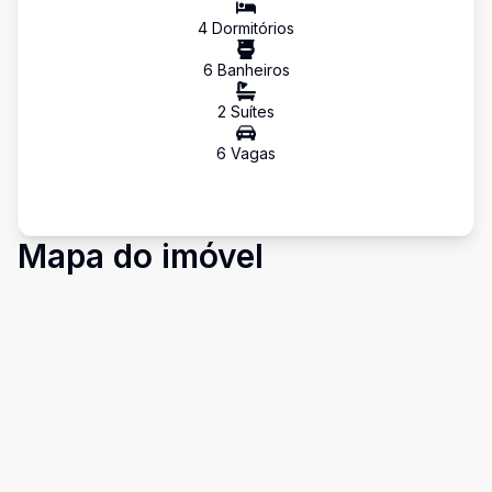
4
Dormitório
s
6
Banheiro
s
2
Suíte
s
6
Vaga
s
Mapa do imóvel