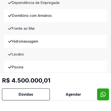
Dependência de Empregada
Dormitório com Armários
Frente ao Mar
Hidromassagem
Lavabo
Piscina
R$ 4.500.000,01
Quintal
Sacada
Dúvidas
Agendar
Sala de Jantar