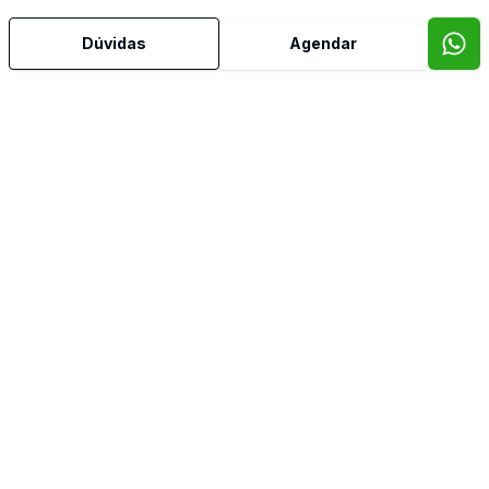
Dormitório com Armários
Dúvidas
Agendar
Piso Elevado
Sacada
Sacada com Churrasqueira
Sala de Jantar
Sala de TV
Semi Mobiliado
Imóveis semelhantes
Confira imóveis semelhantes