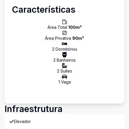
Características
Área Total
100
m²
Área Privativa
90
m²
2
Dormitório
s
2
Banheiro
s
2
Suíte
s
1
Vaga
Infraestrutura
Elevador