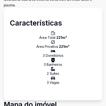
piscina.
Características
Área Total
221
m²
Área Privativa
221
m²
3
Dormitório
s
3
Banheiro
s
2
Suíte
s
3
Vaga
s
Mapa do imóvel