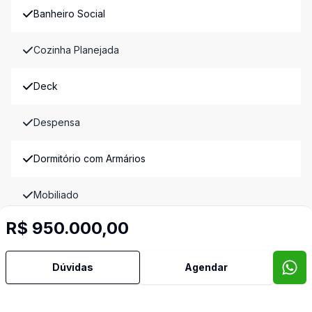
Banheiro Social
Cozinha Planejada
Deck
Despensa
Dormitório com Armários
Mobiliado
R$ 950.000,00
Piscina
Sala de Jantar
Dúvidas
Agendar
Sala de TV